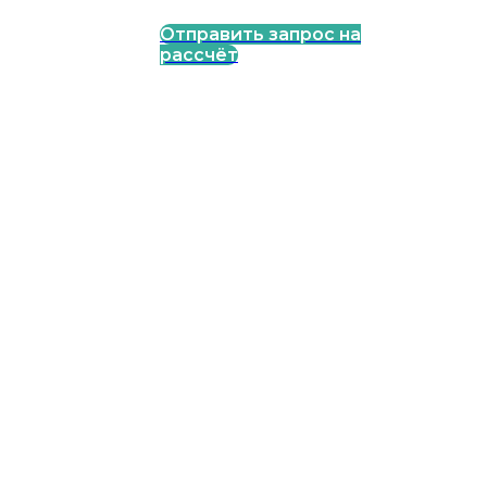
Отправить запрос на
Д
шоссе, д. 111, оф.
38
рассчёт