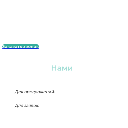
Меню
Главная
Контакты
Заказать звонок
Связаться с
Нами
8 (812) 988 88 47
Для предложений:
info@slk-lazer.ru
Для заявок:
zakaz@slk-lazer.ru
г. Санкт-Петербург