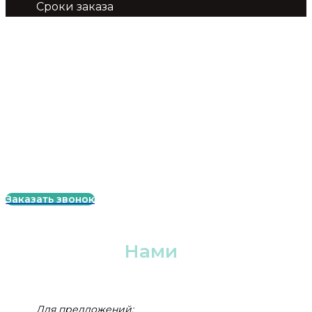
Сроки заказа
Меню
Главная
Лазерная резка
Контакты
Гибка металла
Покраска металла
Фрезерные работы
Токарные работы
Заказать звонок
Связаться с
Нами
8 (812) 988 88 47
Для предложений: