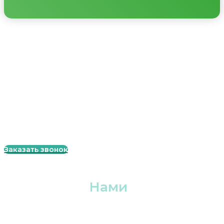
Меню
Главная
Лазерная резка
Контакты
Гибка металла
Покраска металла
Фрезерные работы
Токарные работы
Заказать звонок
Связаться с
Нами
8 (812) 988 88 47